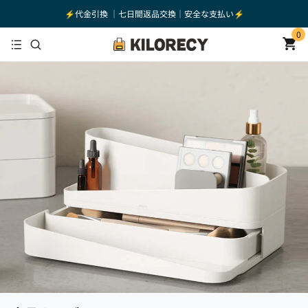
⚡️代金引換 ｜七日間返品交換｜安全な支払い⚡️
0