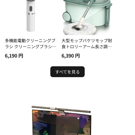
多機能電動クリーニングブ
大型モップバケツモップ耐
ラシ クリーニングブラシ
食トロリーアーム長さ調節
多機能 コードレス 超長寿
可能細繊維綿ヘッド家庭用
6,190
円
6,390
円
命 家庭用
すべてを見る