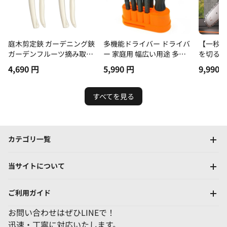
庭木剪定鋏 ガーデニング鋏
多機能ドライバー ドライバ
【一秒で
ガーデンフルーツ摘み取り
ー 家庭用 幅広い用途 多機
を切る！
ハンドツール ガーデンツー
能 仕様
鋼管、コ
4,690
円
5,990
円
9,990
ルフルセット
石を簡単
ます。高
ンソー
すべてを見る
カテゴリ一覧
当サイトについて
ご利用ガイド
お問い合わせはぜひLINEで！
迅速・丁寧に対応いたします。