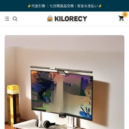
⚡️代金引換 ｜七日間返品交換｜安全な支払い⚡️
0