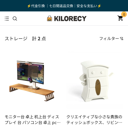
⚡️代金引換 ｜七日間返品交換｜安全な支払い⚡️
0
ストレージ
計
2
点
フィルター
価格
おすすめ順
安い順
高い順
新着順
古い順
モニター台 卓上 机上台 ディス
クリエイティブな小さな貴族の
プレイ 台 パソコン台 卓上 pc台
ティッシュボックス、リビング