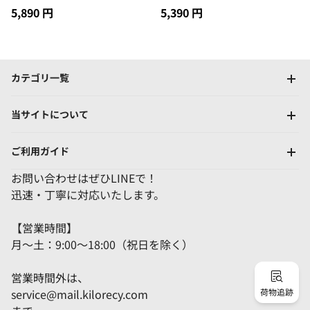
モニタースタンド ディスプレイ
ルーム、バスルーム、ビルディ
5,890 円
5,390 円
台 ノートパソコン/プリンター/
ングブロック、ティッシュボッ
タブレットパソコンに適用 耐荷
クス、トイレ、リフティングス
重25kg
プリング付き、ペーパーボック
ス
カテゴリ一覧
当サイトについて
ご利用ガイド
お問い合わせはぜひLINEで！
迅速・丁寧に対応いたします。
【営業時間】
月～土：9:00～18:00（祝日を除く）
営業時間外は、
service@mail.kilorecy.com
荷物追跡